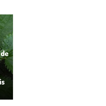
 de
is