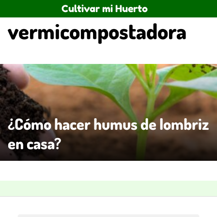
Saltar
Cultivar mi Huerto
al
vermicompostadora
contenido
¿Cómo hacer humus de lombriz
en casa?